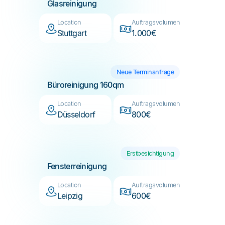
Stuttgart
1.000€
Neue Terminanfrage
Büroreinigung 160qm
Location
Auftragsvolumen
Düsseldorf
800€
Erstbesichtigung
Fensterreinigung
Location
Auftragsvolumen
Leipzig
600€
Erstbesichtigung
Terrassendachreinigung