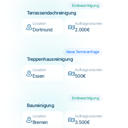
Location
Auftragsvolumen
Dortmund
2.000€
Neue Terminanfrage
Treppenhausreinigung
Location
Auftragsvolumen
Essen
500€
Erstbesichtigung
Baureinigung
Location
Auftragsvolumen
Bremen
3.500€