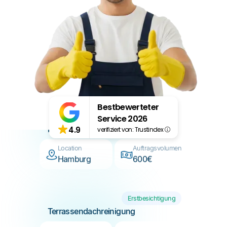
Neue Terminanfrage
Büroreinigung 160qm
Location
Auftragsvolumen
Berlin
800€
Erstbesichtigung
Fensterreinigung
Bestbewerteter
Service 2026
Location
Auftragsvolumen
4.9
verifiziert von: Trustindex
Hamburg
600€
Erstbesichtigung
Terrassendachreinigung
Location
Auftragsvolumen
München
2.000€