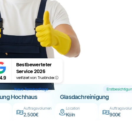
Bestbewerteter
Service 2026
4.9
verifiziert von: Trustindex
Neue Terminanfrage
Erstbesi
einigung Hochhaus
Glasdachreinigung
ion
Auftragsvolumen
Location
Auftr
chen
2.500€
Köln
900