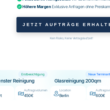
Höhere Margen
Exklusive Anfragen ohne Preiskam
JETZT AUFTRÄGE ERHALT
Kein Risiko, Keine Vertragslaufzeit!
Erstbesichtigung
Neue Te
aufenster Reinigung
Glasreinigung 200q
cation
Auftragsvolumen
Location
Auf
uttgart
450€
Berlin
60