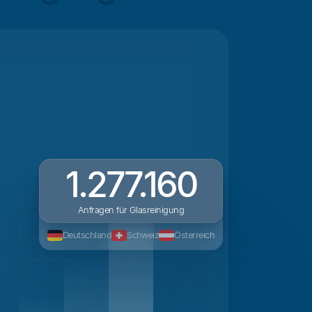
1.277.160
Anfragen für Glasreinigung
Deutschland
Schweiz
Österreich