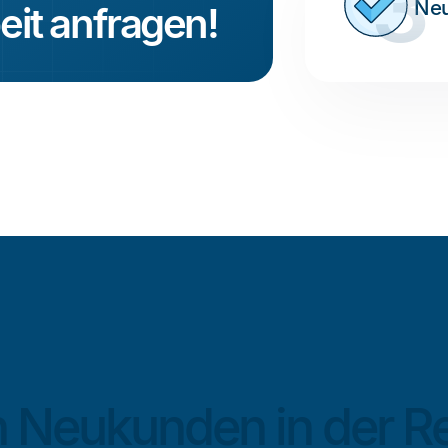
3
Neu
it anfragen!
on Neukunden in der R