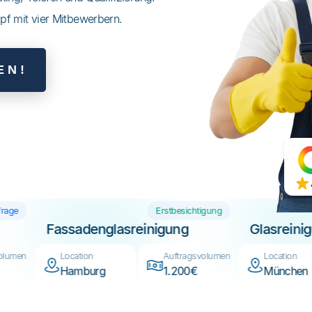
pf mit vier Mitbewerbern.
EN!
rminanfrage
Erstbesichtigung
m
Fassadenglasreinigung
Glasr
tragsvolumen
Location
Auftragsvolumen
Locat
0€
Hamburg
1.200€
Mün