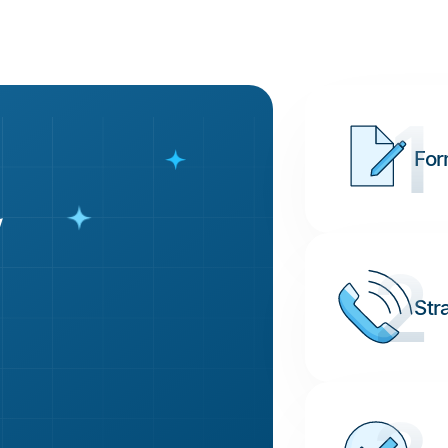
1
For
2
Str