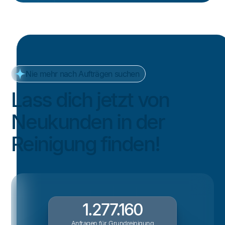
Nie mehr nach Aufträgen suchen
Lass dich jetzt von
Neukunden in der
Reinigung finden!
1.277.160
Anfragen für Grundreinigung