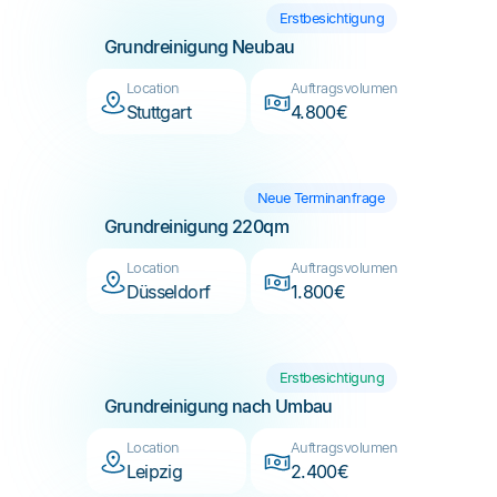
Location
Auftragsvolumen
Stuttgart
4.800€
Neue Terminanfrage
Grundreinigung 220qm
Location
Auftragsvolumen
Düsseldorf
1.800€
Erstbesichtigung
Grundreinigung nach Umbau
Location
Auftragsvolumen
Leipzig
2.400€