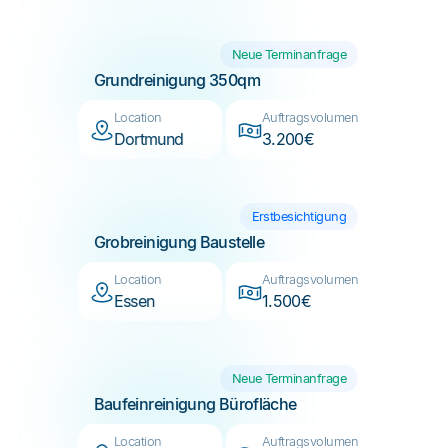
Neue Terminanfrage
Grundreinigung 350qm
Location
Auftragsvolumen
Dortmund
3.200€
Erstbesichtigung
Grobreinigung Baustelle
Location
Auftragsvolumen
Essen
1.500€
Neue Terminanfrage
Baufeinreinigung Bürofläche
Location
Auftragsvolumen
Bremen
2.900€