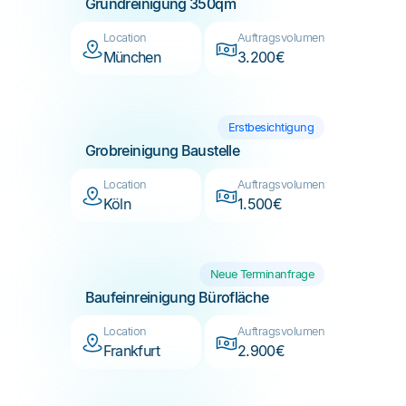
München
3.200€
Erstbesichtigung
Grobreinigung Baustelle
Location
Auftragsvolumen
Köln
1.500€
Neue Terminanfrage
Baufeinreinigung Bürofläche
Location
Auftragsvolumen
Frankfurt
2.900€
Erstbesichtigung
Grundreinigung Neubau