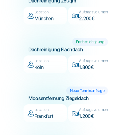
München
2.200€
Erstbesichtigung
Dachreinigung Flachdach
Location
Auftragsvolumen
Köln
1.800€
Neue Terminanfrage
Moosentfernung Ziegeldach
Location
Auftragsvolumen
Frankfurt
1.200€
Erstbesichtigung
Dachreinigung Neubau