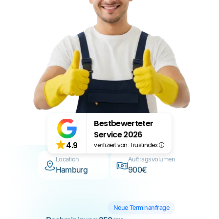
Neue Terminanfrage
Dachreinigung 180qm
Location
Auftragsvolumen
Berlin
1.400€
Erstbesichtigung
Dachmoosbeseitigung
Bestbewerteter
Location
Auftragsvolumen
Service 2026
Hamburg
900€
4.9
verifiziert von: Trustindex
Neue Terminanfrage
Dachreinigung 250qm
Location
Auftragsvolumen