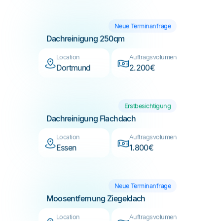
Dachreinigung 250qm
Location
Auftragsvolumen
Dortmund
2.200€
Erstbesichtigung
Dachreinigung Flachdach
Location
Auftragsvolumen
Essen
1.800€
Neue Terminanfrage
Moosentfernung Ziegeldach
Location
Auftragsvolumen
Bremen
3.500€